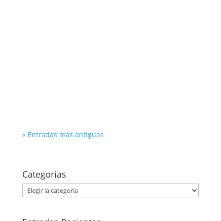
Otto Morales
En este Podcast damos una revisión sobre
algunas herramientas gratuitas que están al
alcance del emprendedor.
« Entradas más antiguas
Categorías
Categorías