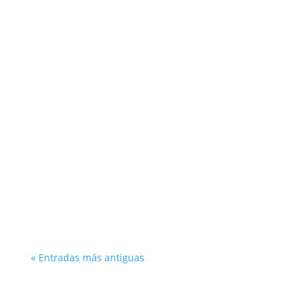
Otto Morales
En este Podcast damos una revisión sobre
algunas herramientas gratuitas que están al
alcance del emprendedor.
« Entradas más antiguas