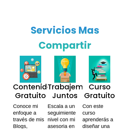
Servicios Mas
Compartir
Contenido
Trabajemos
Curso
Gratuito
Juntos
Gratuito
Conoce mi
Escala a un
Con este
enfoque a
seguimiente
curso
través de mis
nivel con mi
aprenderás a
Blogs,
asesoria en
diseñar una