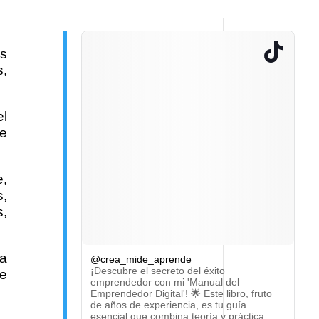
es
s,
el
de
e,
s,
s,
la
@crea_mide_aprende
¡Descubre el secreto del éxito
ce
emprendedor con mi 'Manual del
Emprendedor Digital'! 🌟 Este libro, fruto
de años de experiencia, es tu guía
esencial que combina teoría y práctica.