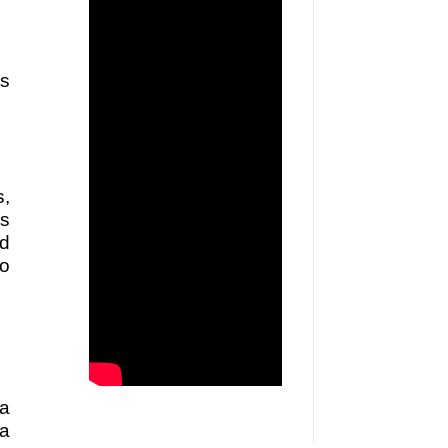
os
s,
os
ad
go
 a
ra