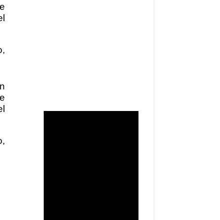
de
el
o,
en
de
el
o,