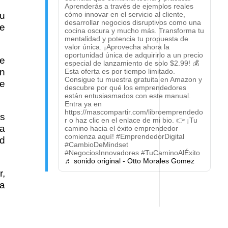
Aprenderás a través de ejemplos reales
cómo innovar en el servicio al cliente,
su
desarrollar negocios disruptivos como una
de
cocina oscura y mucho más. Transforma tu
mentalidad y potencia tu propuesta de
valor única. ¡Aprovecha ahora la
oportunidad única de adquirirlo a un precio
de
especial de lanzamiento de solo $2.99! 💰
on
Esta oferta es por tiempo limitado.
Consigue tu muestra gratuita en Amazon y
de
descubre por qué los emprendedores
están entusiasmados con este manual.
Entra ya en
https://mascompartir.com/libroemprendedo
es
r o haz clic en el enlace de mi bio. 👉 ¡Tu
ra
camino hacia el éxito emprendedor
comienza aquí! #EmprendedorDigital
ad
#CambioDeMindset
#NegociosInnovadores #TuCaminoAlÉxito
♬ sonido original - Otto Morales Gomez
r,
la