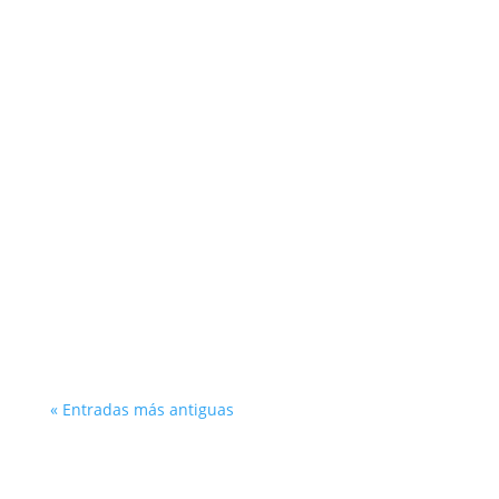
Otto Morales
En este Podcast damos una revisión sobre
algunas herramientas gratuitas que están al
alcance del emprendedor.
« Entradas más antiguas