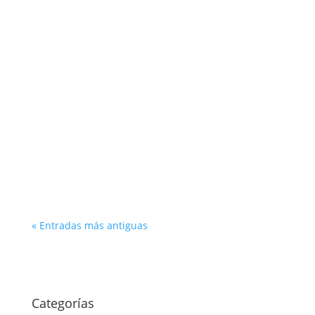
Otto Morales
En este Podcast damos una revisión sobre
algunas herramientas gratuitas que están al
alcance del emprendedor.
« Entradas más antiguas
Categorías