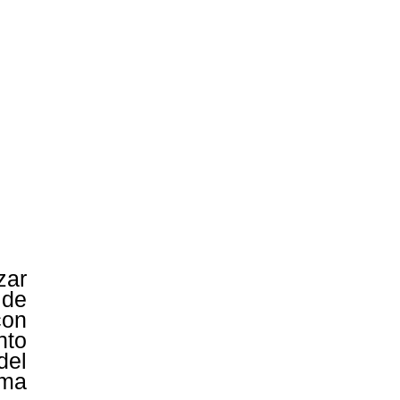
zar
 de
con
nto
del
ema