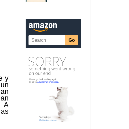
e y
 un
lan
ban
. A
las