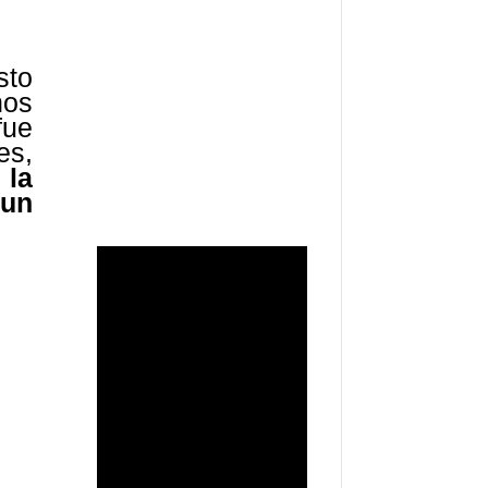
sto
nos
fue
es,
 la
 un