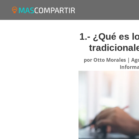
1.- ¿Qué es l
tradiciona
por
Otto Morales
|
Ago
Inform