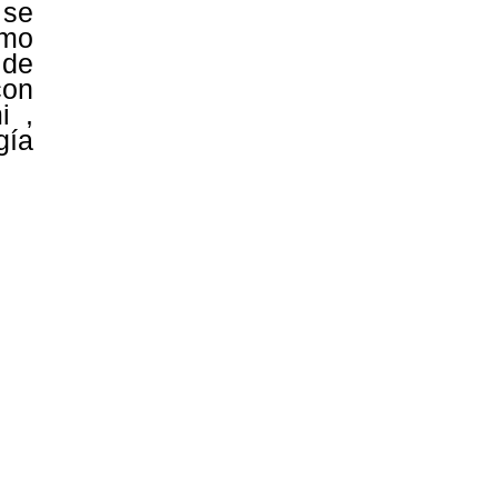
 se
omo
 de
con
i ,
gía