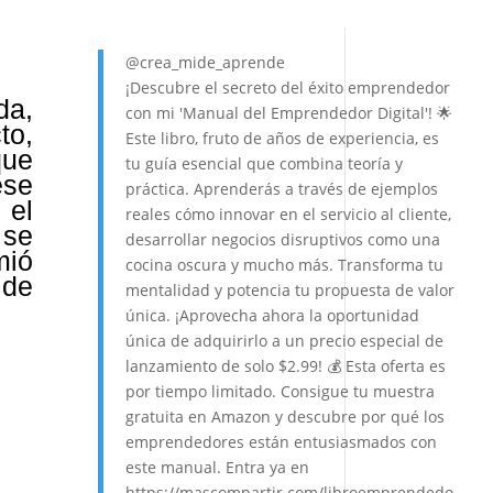
@crea_mide_aprende
¡Descubre el secreto del éxito emprendedor
da,
con mi 'Manual del Emprendedor Digital'! 🌟
to,
Este libro, fruto de años de experiencia, es
que
tu guía esencial que combina teoría y
ese
práctica. Aprenderás a través de ejemplos
 el
reales cómo innovar en el servicio al cliente,
 se
desarrollar negocios disruptivos como una
mió
cocina oscura y mucho más. Transforma tu
 de
mentalidad y potencia tu propuesta de valor
única. ¡Aprovecha ahora la oportunidad
única de adquirirlo a un precio especial de
lanzamiento de solo $2.99! 💰 Esta oferta es
por tiempo limitado. Consigue tu muestra
gratuita en Amazon y descubre por qué los
emprendedores están entusiasmados con
este manual. Entra ya en
https://mascompartir.com/libroemprendedo