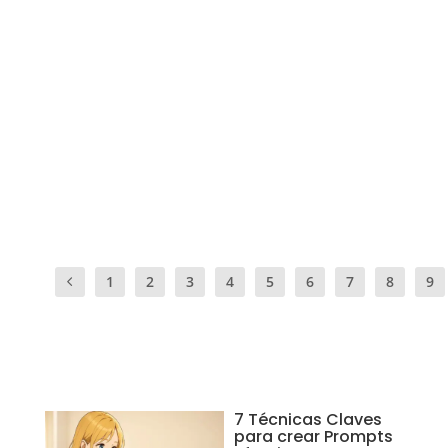
7 TÉCNICAS CLAVES PARA CREAR PROMPTS EF
por
Otto Morales
|
Sep 16, 2025
|
Innovacion
|
0
«Buenos Prompts» que pueden mejorar significativamente 
conversaciones con un modelo de lenguaje como ChatGP
claro, específico y dirigido, lo que permite al modelo co
proporcionar una respuesta más precisa y relevante
LEE MAS
1
2
3
4
5
6
7
8
9
7 Técnicas Claves
para crear Prompts