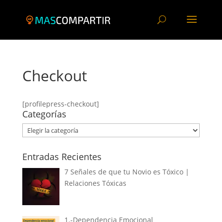
Checkout
[profilepress-checkout]
Categorías
Categorías
Entradas Recientes
7 Señales de que tu Novio es Tóxico |
Relaciones Tóxicas
1.-Dependencia Emocional